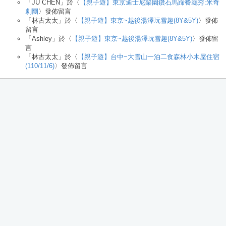
「
JU CHEN
」於〈
【親子遊】東京迪士尼樂園鑽石馬蹄餐廳秀:米奇
劇團
〉發佈留言
「
林古太太
」於〈
【親子遊】東京~越後湯澤玩雪趣(8Y&5Y)
〉發佈
留言
「
Ashley
」於〈
【親子遊】東京~越後湯澤玩雪趣(8Y&5Y)
〉發佈留
言
「
林古太太
」於〈
【親子遊】台中~大雪山一泊二食森林小木屋住宿
(110/11/6)
〉發佈留言