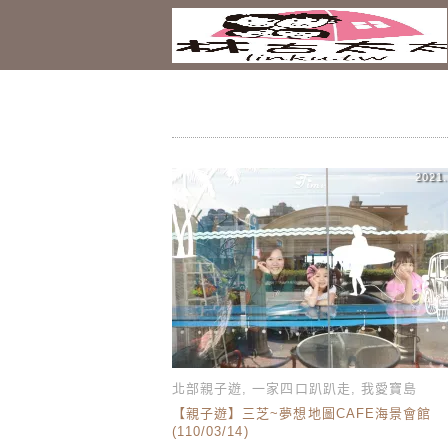
2021.
北部親子遊
,
一家四口趴趴走
,
我愛寶島
【親子遊】三芝~夢想地圖CAFE海景會館
(110/03/14)