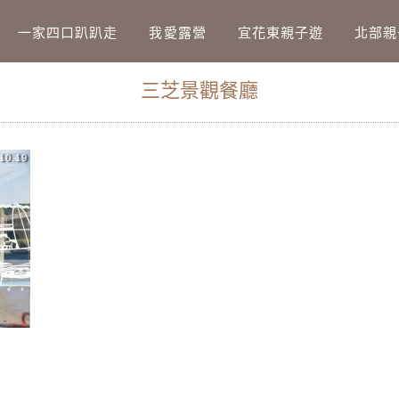
Main Menu
一家四口趴趴走
我愛露營
宜花東親子遊
北部親
三芝景觀餐廳
10.19