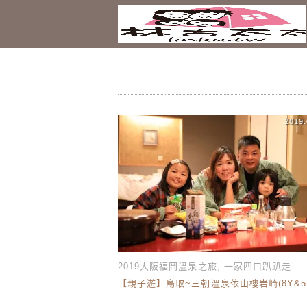
2019.
2019大阪福岡溫泉之旅
,
一家四口趴趴走
【親子遊】鳥取~三朝溫泉依山樓岩崎(8Y&5