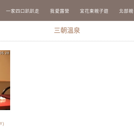
Main Menu
一家四口趴趴走
我愛露營
宜花東親子遊
北部親
三朝溫泉
05.28
Y)