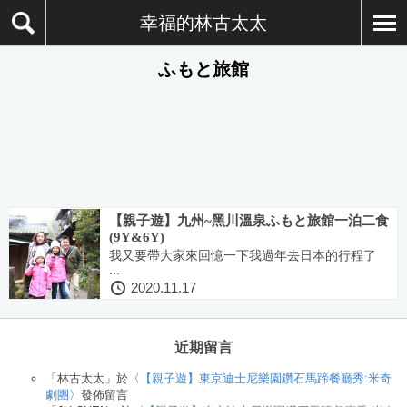
幸福的林古太太
ふもと旅館
【親子遊】九州~黑川溫泉ふもと旅館一泊二食
(9Y&6Y)
我又要帶大家來回憶一下我過年去日本的行程了
...
2020.11.17
近期留言
「
林古太太
」於〈
【親子遊】東京迪士尼樂園鑽石馬蹄餐廳秀:米奇
劇團
〉發佈留言