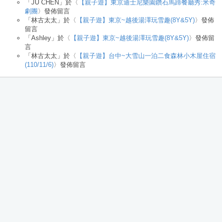
「
JU CHEN
」於〈
【親子遊】東京迪士尼樂園鑽石馬蹄餐廳秀:米奇
劇團
〉發佈留言
「
林古太太
」於〈
【親子遊】東京~越後湯澤玩雪趣(8Y&5Y)
〉發佈
留言
「
Ashley
」於〈
【親子遊】東京~越後湯澤玩雪趣(8Y&5Y)
〉發佈留
言
「
林古太太
」於〈
【親子遊】台中~大雪山一泊二食森林小木屋住宿
(110/11/6)
〉發佈留言