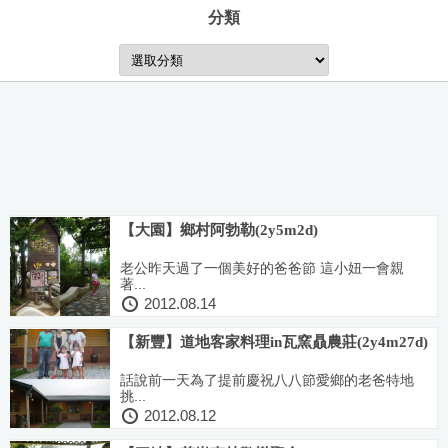
分類
分
類
【大園】鄉村阿勃勒(2y5m2d)
老公昨天過了一個美好的爸爸節 這小妞一會親
著...
2012.08.14
【新豐】道地客家料理in瓦窯贔農莊(2y4m27d)
話說前一天為了提前慶祝八八節愛鄉的老爸特地
挑...
2012.08.12