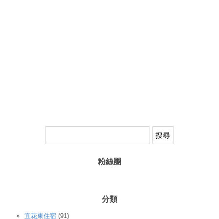
搜
尋
關
鍵
粉絲團
字
:
分類
宜花東住宿
(91)