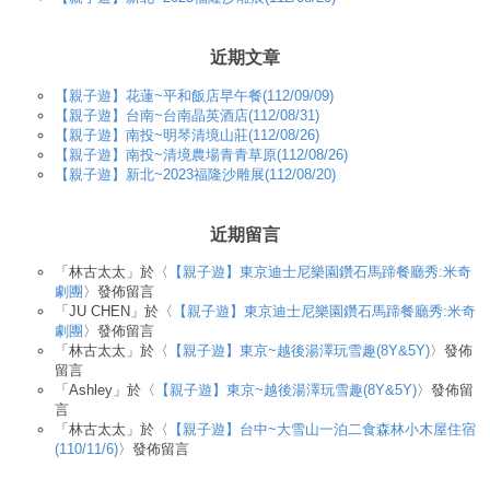
近期文章
【親子遊】花蓮~平和飯店早午餐(112/09/09)
【親子遊】台南~台南晶英酒店(112/08/31)
【親子遊】南投~明琴清境山莊(112/08/26)
【親子遊】南投~清境農場青青草原(112/08/26)
【親子遊】新北~2023福隆沙雕展(112/08/20)
近期留言
「
林古太太
」於〈
【親子遊】東京迪士尼樂園鑽石馬蹄餐廳秀:米奇
劇團
〉發佈留言
「
JU CHEN
」於〈
【親子遊】東京迪士尼樂園鑽石馬蹄餐廳秀:米奇
劇團
〉發佈留言
「
林古太太
」於〈
【親子遊】東京~越後湯澤玩雪趣(8Y&5Y)
〉發佈
留言
「
Ashley
」於〈
【親子遊】東京~越後湯澤玩雪趣(8Y&5Y)
〉發佈留
言
「
林古太太
」於〈
【親子遊】台中~大雪山一泊二食森林小木屋住宿
(110/11/6)
〉發佈留言