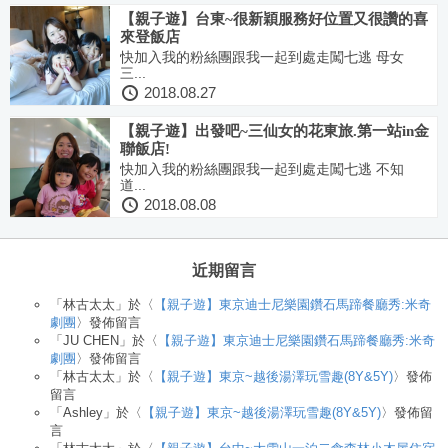
【親子遊】台東~很新穎服務好位置又很讚的喜
來登飯店
快加入我的粉絲團跟我一起到處走闖七逃 母女
三...
2018.08.27
【親子遊】出發吧~三仙女的花東旅.第一站in金
聯飯店!
快加入我的粉絲團跟我一起到處走闖七逃 不知
道...
2018.08.08
近期留言
「
林古太太
」於〈
【親子遊】東京迪士尼樂園鑽石馬蹄餐廳秀:米奇
劇團
〉發佈留言
「
JU CHEN
」於〈
【親子遊】東京迪士尼樂園鑽石馬蹄餐廳秀:米奇
劇團
〉發佈留言
「
林古太太
」於〈
【親子遊】東京~越後湯澤玩雪趣(8Y&5Y)
〉發佈
留言
「
Ashley
」於〈
【親子遊】東京~越後湯澤玩雪趣(8Y&5Y)
〉發佈留
言