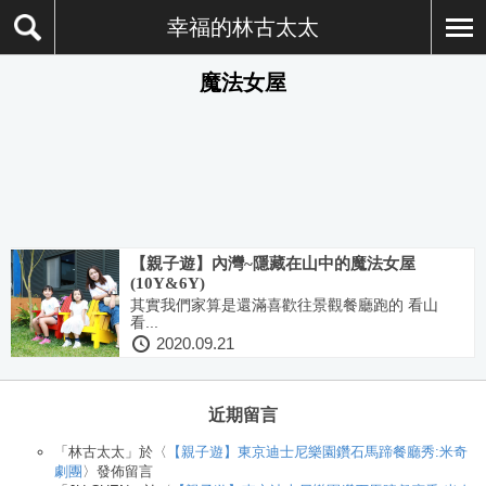
幸福的林古太太
魔法女屋
【親子遊】內灣~隱藏在山中的魔法女屋
(10Y&6Y)
其實我們家算是還滿喜歡往景觀餐廳跑的 看山
看...
2020.09.21
近期留言
「
林古太太
」於〈
【親子遊】東京迪士尼樂園鑽石馬蹄餐廳秀:米奇
劇團
〉發佈留言