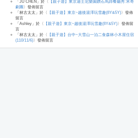
「
JU CHEN
」於〈
【親子遊】東京迪士尼樂園鑽石馬蹄餐廳秀:米奇
劇團
〉發佈留言
「
林古太太
」於〈
【親子遊】東京~越後湯澤玩雪趣(8Y&5Y)
〉發佈
留言
「
Ashley
」於〈
【親子遊】東京~越後湯澤玩雪趣(8Y&5Y)
〉發佈留
言
「
林古太太
」於〈
【親子遊】台中~大雪山一泊二食森林小木屋住宿
(110/11/6)
〉發佈留言