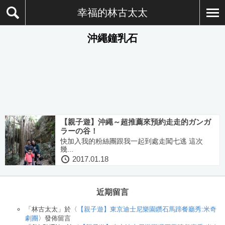
幸福的林古太太
沖繩鐘乳石
【親子遊】沖繩～超推薦來預約走走的ガンガ
ラーの谷！
快加入我的粉絲團跟我一起到處走闖七逃 這次
幾...
2017.01.18
近期留言
「
林古太太
」於〈
【親子遊】東京迪士尼樂園鑽石馬蹄餐廳秀:米奇
劇團
〉發佈留言